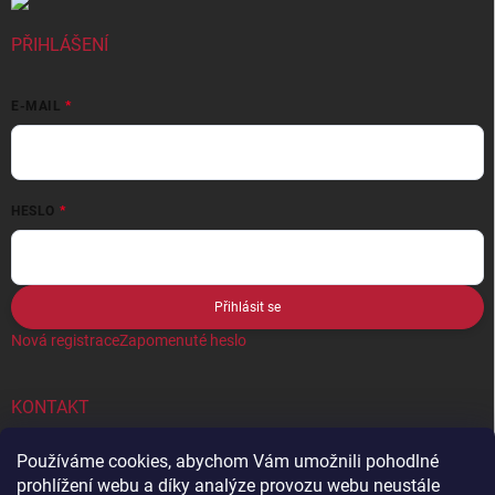
v
ý
PŘIHLÁŠENÍ
p
i
s
E-MAIL
u
HESLO
Přihlásit se
Nová registrace
Zapomenuté heslo
KONTAKT
info
@
rdxsports.cz
Používáme cookies, abychom Vám umožnili pohodlné
prohlížení webu a díky analýze provozu webu neustále